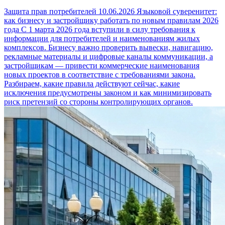
Защита прав потребителей
10.06.2026
Языковой суверенитет:
как бизнесу и застройщику работать по новым правилам 2026
года
С 1 марта 2026 года вступили в силу требования к
информации для потребителей и наименованиям жилых
комплексов. Бизнесу важно проверить вывески, навигацию,
рекламные материалы и цифровые каналы коммуникации, а
застройщикам — привести коммерческие наименования
новых проектов в соответствие с требованиями закона.
Разбираем, какие правила действуют сейчас, какие
исключения предусмотрены законом и как минимизировать
риск претензий со стороны контролирующих органов.