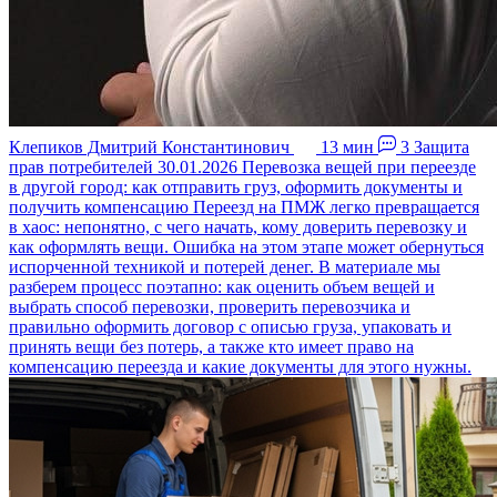
Клепиков Дмитрий Константинович
13 мин
3
Защита
прав потребителей
30.01.2026
Перевозка вещей при переезде
в другой город: как отправить груз, оформить документы и
получить компенсацию
Переезд на ПМЖ легко превращается
в хаос: непонятно, с чего начать, кому доверить перевозку и
как оформлять вещи. Ошибка на этом этапе может обернуться
испорченной техникой и потерей денег. В материале мы
разберем процесс поэтапно: как оценить объем вещей и
выбрать способ перевозки, проверить перевозчика и
правильно оформить договор с описью груза, упаковать и
принять вещи без потерь, а также кто имеет право на
компенсацию переезда и какие документы для этого нужны.