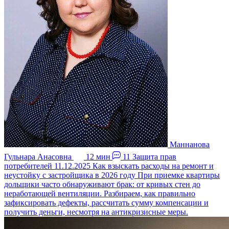
Маннанова
Гульнара Анасовна
12 мин
11
Защита прав
потребителей
11.12.2025
Как взыскать расходы на ремонт и
неустойку с застройщика в 2026 году
При приемке квартиры
дольщики часто обнаруживают брак: от кривых стен до
неработающей вентиляции. Разбираем, как правильно
зафиксировать дефекты, рассчитать сумму компенсации и
получить деньги, несмотря на антикризисные меры.