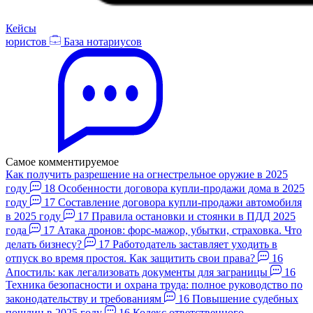
Кейсы
юристов
База нотариусов
Самое комментируемое
Как получить разрешение на огнестрельное оружие в 2025
году
18
Особенности договора купли-продажи дома в 2025
году
17
Составление договора купли-продажи автомобиля
в 2025 году
17
Правила остановки и стоянки в ПДД 2025
года
17
Атака дронов: форс-мажор, убытки, страховка. Что
делать бизнесу?
17
Работодатель заставляет уходить в
отпуск во время простоя. Как защитить свои права?
16
Апостиль: как легализовать документы для заграницы
16
Техника безопасности и охрана труда: полное руководство по
законодательству и требованиям
16
Повышение судебных
пошлин в 2025 году
16
Кодекс ответственного