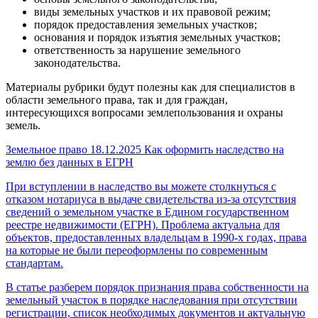
виды земельных участков и их правовой режим;
порядок предоставления земельных участков;
основания и порядок изъятия земельных участков;
ответственность за нарушение земельного
законодательства.
Материалы рубрики будут полезны как для специалистов в
области земельного права, так и для граждан,
интересующихся вопросами землепользования и охраны
земель.
Земельное право
18.12.2025
Как оформить наследство на
землю без данных в ЕГРН
При вступлении в наследство вы можете столкнуться с
отказом нотариуса в выдаче свидетельства из-за отсутствия
сведений о земельном участке в Едином государственном
реестре недвижимости (ЕГРН). Проблема актуальна для
объектов, предоставленных владельцам в 1990-х годах, права
на которые не были переоформлены по современным
стандартам.
В статье разберем порядок признания права собственности на
земельный участок в порядке наследования при отсутствии
регистрации, список необходимых документов и актуальную