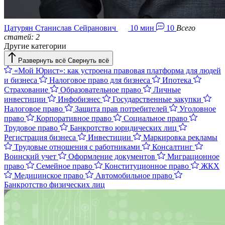
Цатурян Станислав Сейранович
10 мин
10
Всего
статей: 2
Другие категории
Развернуть всё
Свернуть всё
«Мой Юрист»: как устроена правовая платформа для людей
и бизнеса
Налоговое право для бизнеса
Ипотека
Страхование
Образовательное право
Личные
инвестиции
Инфобизнес
Государственные закупки
Налоговое право
Защита прав потребителей
Уголовное
право
Корпоративное право
Cоциальное право
Трудовое право
Банкротство юридических лиц
Регистрация бизнеса
Инвестиции
Маркировка рекламы
Трудовые отношения с работниками
Консалтинг
Воинский учет
Оформление документов
Миграционное
право
Семейное право
Конституционное право
ЖКХ
Медицинское право
Автомобильное право
Банкротство физических лиц