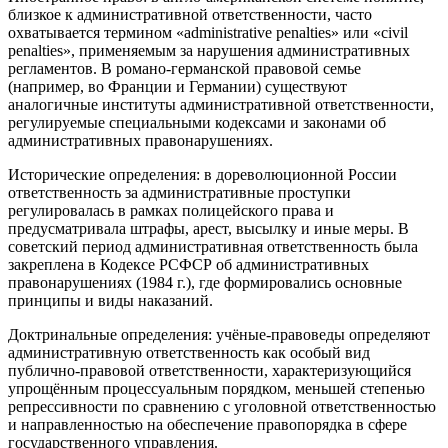
близкое к административной ответственности, часто
охватывается термином «administrative penalties» или «civil
penalties», применяемым за нарушения административных
регламентов. В романо‑германской правовой семье
(например, во Франции и Германии) существуют
аналогичные институты административной ответственности,
регулируемые специальными кодексами и законами об
административных правонарушениях.
Исторические определения: в дореволюционной России
ответственность за административные проступки
регулировалась в рамках полицейского права и
предусматривала штрафы, арест, высылку и иные меры. В
советский период административная ответственность была
закреплена в Кодексе РСФСР об административных
правонарушениях (1984 г.), где формировались основные
принципы и виды наказаний.
Доктринальные определения: учёные‑правоведы определяют
административную ответственность как особый вид
публично‑правовой ответственности, характеризующийся
упрощённым процессуальным порядком, меньшей степенью
репрессивности по сравнению с уголовной ответственностью
и направленностью на обеспечение правопорядка в сфере
государственного управления.