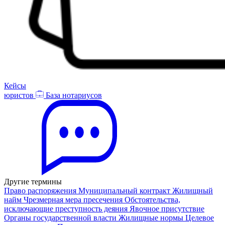
Кейсы
юристов
База нотариусов
Другие термины
Право распоряжения
Муниципальный контракт
Жилищный
найм
Чрезмерная мера пресечения
Обстоятельства,
исключающие преступность деяния
Явочное присутствие
Органы государственной власти
Жилищные нормы
Целевое