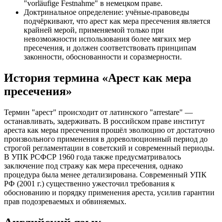
"vorläufige Festnahme" в немецком праве.
Доктринальное определение: учёные-правоведы
подчёркивают, что арест как мера пресечения является
крайней мерой, применяемой только при
невозможности использования более мягких мер
пресечения, и должен соответствовать принципам
законности, обоснованности и соразмерности.
История термина «Арест как мера
пресечения»
Термин "арест" происходит от латинского "arrestare" —
останавливать, задерживать. В российском праве институт
ареста как меры пресечения прошёл эволюцию от достаточно
произвольного применения в дореволюционный период до
строгой регламентации в советский и современный периоды.
В УПК РСФСР 1960 года также предусматривалось
заключение под стражу как мера пресечения, однако
процедура была менее детализирована. Современный УПК
РФ (2001 г.) существенно ужесточил требования к
обоснованию и порядку применения ареста, усилив гарантии
прав подозреваемых и обвиняемых.