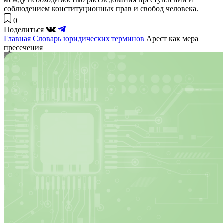
соблюдением конституционных прав и свобод человека.
0
Поделиться
Главная
Словарь юридических терминов
Арест как мера
пресечения