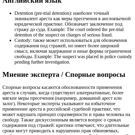
Английский язык
Detention (pre-trial detention): наиболее точный
эквивалент ареста как меры пресечения в англоязычной
юридической практике. Обозначает заключение под
стражу до суда. Example: The court ordered the pre-trial
detention of the suspect on charges of serious fraud.
Custody: также может использоваться для обозначения
содержания под стражей, но имеет более широкий
смысл, включая задержание и иные формы ограничения
свободы. Example: The suspect was placed in police custody
pending further investigation.
Мнение эксперта / Спорные вопросы
Спорные вопросы касаются обоснованности применения
ареста в случаях, когда существуют альтернативные, более
мягкие меры пресечения (например, домашний арест или
залог). Некоторые эксперты указывают на избыточное
применение ареста в российской судебной практике, что
может нарушать принцип соразмерности и права человека на
свободу. Также дискуссионным является вопрос о сроках
содержания под стражей: критики отмечают, что длительные
сроки могут приводить к нарушению прав обвиняемых,