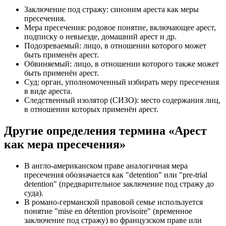
Заключение под стражу: синоним ареста как меры
пресечения.
Мера пресечения: родовое понятие, включающее арест,
подписку о невыезде, домашний арест и др.
Подозреваемый: лицо, в отношении которого может
быть применён арест.
Обвиняемый: лицо, в отношении которого также может
быть применён арест.
Суд: орган, уполномоченный избирать меру пресечения
в виде ареста.
Следственный изолятор (СИЗО): место содержания лиц,
в отношении которых применён арест.
Другие определения термина «Арест
как мера пресечения»
В англо-американском праве аналогичная мера
пресечения обозначается как "detention" или "pre-trial
detention" (предварительное заключение под стражу до
суда).
В романо-германской правовой семье используется
понятие "mise en détention provisoire" (временное
заключение под стражу) во французском праве или