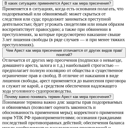
В каких ситуациях применяется Арест как мера пресечения?
Применяется в ситуациях, когда есть основания полагать, что
подозреваемый или обвиняемый: может скрыться от
следствия или суда; продолжит заниматься преступной
деятельностью; будет угрожать свидетелям или иным образом
воспрепятствует правосудию; а также при обвинении в
преступлениях, за которые предусмотрено наказание свыше
3 лет лишения свободы (в ряде случаев — и при менее тяжких
преступлениях).
Чем Арест как мера пресечения отличается от других видов прав/
понятий?
Отличается от других мер пресечения (подписки о невыезде,
домашнего ареста, залога и т. д.) наибольшей строгостью —
предполагает полную изоляцию от общества и существенное
ограничение прав и свобод. В отличие от наказания в виде
лишения свободы, арест применяется до вынесения приговора
и служит не карой, а средством обеспечения надлежащего
хода уголовного судопроизводства.
Почему важно понимать термин Арест как мера пресечения?
Понимание термина важно для: защиты прав подозреваемых
и обвиняемых (позволяет оценить законность и
обоснованность применения меры); корректного применения
норм УПК РФ правоприменителями; осознания гражданами
последствий противоправных действий; обеспечения баланса
между необходимостью расследования преступлений и