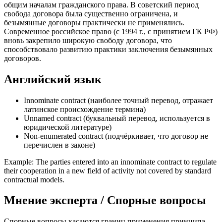
общим началам гражданского права. В советский период
свобода договора была существенно ограничена, и
безымянные договоры практически не применялись.
Современное российское право (с 1994 г., с принятием ГК РФ)
вновь закрепило широкую свободу договора, что
способствовало развитию практики заключения безымянных
договоров.
Английский язык
Innominate contract (наиболее точный перевод, отражает
латинское происхождение термина)
Unnamed contract (буквальный перевод, используется в
юридической литературе)
Non-enumerated contract (подчёркивает, что договор не
перечислен в законе)
Example: The parties entered into an innominate contract to regulate
their cooperation in a new field of activity not covered by standard
contractual models.
Мнение эксперта / Спорные вопросы
Спорные вопросы касаются границ применения принципа