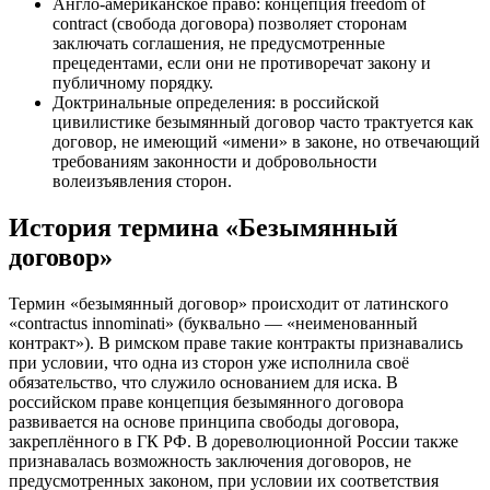
Англо‑американское право: концепция freedom of
contract (свобода договора) позволяет сторонам
заключать соглашения, не предусмотренные
прецедентами, если они не противоречат закону и
публичному порядку.
Доктринальные определения: в российской
цивилистике безымянный договор часто трактуется как
договор, не имеющий «имени» в законе, но отвечающий
требованиям законности и добровольности
волеизъявления сторон.
История термина «Безымянный
договор»
Термин «безымянный договор» происходит от латинского
«contractus innominati» (буквально — «неименованный
контракт»). В римском праве такие контракты признавались
при условии, что одна из сторон уже исполнила своё
обязательство, что служило основанием для иска. В
российском праве концепция безымянного договора
развивается на основе принципа свободы договора,
закреплённого в ГК РФ. В дореволюционной России также
признавалась возможность заключения договоров, не
предусмотренных законом, при условии их соответствия