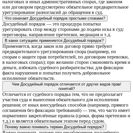
налоговых и иных административных спорах, где законом
или договором предусмотрено обязательное предварительное
урегулирование разногласий до обращения в суд.
Что означает Досудебный порядок простыми словами?
Досудебный порядок — это процедура попытки
урегулировать спор между сторонами до подачи иска в суд:
переговоры, направление претензии, медиация и т. д.
В каких ситуациях применяется Досудебный порядок?
Применяется, когда закон или договор прямо требуют
предварительного урегулирования спора (например, по
спорам о защите прав потребителей, по договорам перевозки,
в налоговых спорах); при желании сторон сэкономить время и
деньги, избежать судебного разбирательства; для фиксации
факта нарушения и попытки получить добровольное
исполнение обязательств.
Чем Досудебный порядок отличается от других видов прав/
понятий?
Отличается от судебного порядка тем, что не предполагает
участия суда и вынесения обязательного для исполнения
решения; от иных внесудебных способов (например, прямого
соглашения без фиксации требований) — тем, что часто имеет
нормативно закреплённые правила (сроки, форма претензии и
т. д.) и является обязательным этапом перед судом.
Почему важно понимать термин Досудебный порядок?
Важно понимать, потому что несоблюдение досудебного