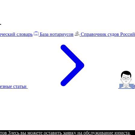
ческий словарь
База нотариусов
Справочник судов Росси
езные статьи
тов
Здесь вы можете оставить заявку на обслуживание юриста