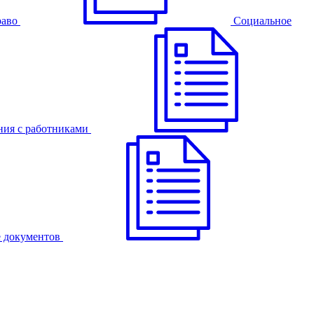
раво
Cоциальное
ния с работниками
 документов