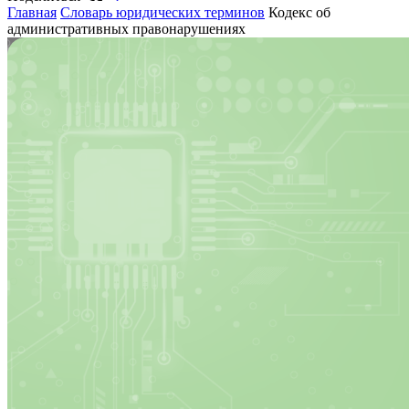
Главная
Словарь юридических терминов
Кодекс об
административных правонарушениях