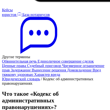
Кейсы
юристов
База нотариусов
Другие термины
Обвинительная речь
Единоличное совершение сделок
Ценные права
Судебный приговор
Чрезмерное ограничение
прав
Задержание
Вынесение решения
Домовладение
Вред
тяжкому здоровью
Характер вреда
Юридический словарь
/
Кодекс об административных
правонарушениях
Что такое «Кодекс об
административных
правонарушениях»?