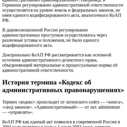
Германии регулирование административной ответственности
осуществляется на уровне земель и федеральных законов, не
имея единого кодифицированного акта, аналогичного КоАП
РФ.
В дореволюционной России регулирование
административных проступков осуществлялось через
различные уставы и положения, не было единого
кодифицированного акта.
Доктринально КоАП РФ рассматривается как основной
источник административного деликтного права,
объединяющий материальные и процессуальные нормы об
административной ответственности.
История термина «Кодекс об
административных правонарушениях»
Термин «кодекс» происходит от латинского codex — «книга»,
«свод законов». «Административный» — от лат. administrare
— «управлять».
КоАП РФ как единый акт появился в современной России в
2001 году (вступил в силу с 1 июля 2002 года), заменив