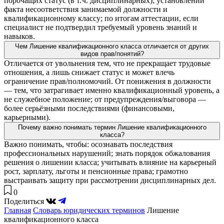
порочащих статус (в т. ч. дисциплинарных); установлении
факта несоответствия занимаемой должности и
квалификационному классу; по итогам аттестации, если
специалист не подтвердил требуемый уровень знаний и
навыков.
Чем Лишение квалификационного класса отличается от других
видов прав/понятий?
Отличается от увольнения тем, что не прекращает трудовые
отношения, а лишь снижает статус и может влечь
ограничение прав/полномочий. От понижения в должности
— тем, что затрагивает именно квалификационный уровень, а
не служебное положение; от предупреждения/выговора —
более серьёзными последствиями (финансовыми,
карьерными).
Почему важно понимать термин Лишение квалификационного
класса?
Важно понимать, чтобы: осознавать последствия
профессиональных нарушений; знать порядок обжалования
решения о лишении класса; учитывать влияние на карьерный
рост, зарплату, льготы и пенсионные права; грамотно
выстраивать защиту при рассмотрении дисциплинарных дел.
0
Поделиться
Главная
Словарь юридических терминов
Лишение
квалификационного класса