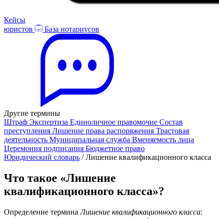
Кейсы
юристов
База нотариусов
Другие термины
Штраф
Экспертиза
Единоличное правомочие
Состав
преступления
Лишение права распоряжения
Трастовая
деятельность
Муниципальная служба
Вменяемость лица
Церемония подписания
Бюджетное право
Юридический словарь
/
Лишение квалификационного класса
Что такое «Лишение
квалификационного класса»?
Определение термина
Лишение квалификационного класса
: