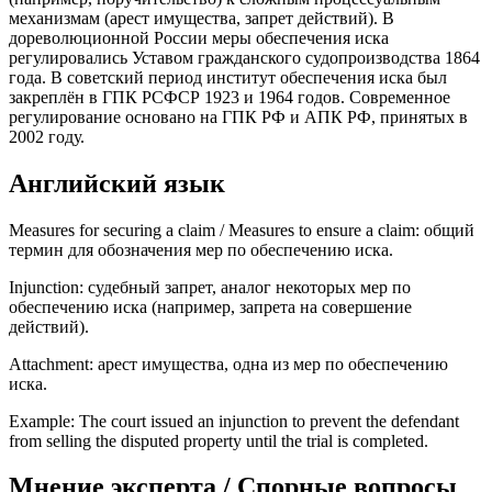
механизмам (арест имущества, запрет действий). В
дореволюционной России меры обеспечения иска
регулировались Уставом гражданского судопроизводства 1864
года. В советский период институт обеспечения иска был
закреплён в ГПК РСФСР 1923 и 1964 годов. Современное
регулирование основано на ГПК РФ и АПК РФ, принятых в
2002 году.
Английский язык
Measures for securing a claim / Measures to ensure a claim: общий
термин для обозначения мер по обеспечению иска.
Injunction: судебный запрет, аналог некоторых мер по
обеспечению иска (например, запрета на совершение
действий).
Attachment: арест имущества, одна из мер по обеспечению
иска.
Example: The court issued an injunction to prevent the defendant
from selling the disputed property until the trial is completed.
Мнение эксперта / Спорные вопросы