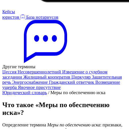
Кейсы
юристов
База нотариусов
Другие термины
Цессия
Несовершеннолетний
Извещение о судебном
заседании
Жилищный кооператив
Циркуляр
Защитительная
речь
Энергоснабжение
Гражданский ответчик
Возмещение
ущерба
Явочное присутствие
Юридический словарь
/
Меры по обеспечению иска
Что такое «Меры по обеспечению
иска»?
Определение термина
Меры по обеспечению иска
: признаки,