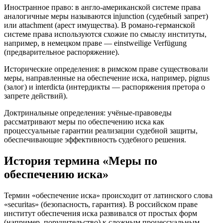
Иностранное право: в англо-американской системе права
аналогичные меры называются injunction (судебный запрет)
или attachment (арест имущества). В романо-германской
системе права используются схожие по смыслу институты,
например, в немецком праве — einstweilige Verfügung
(предварительное распоряжение).
Исторические определения: в римском праве существовали
меры, направленные на обеспечение иска, например, pignus
(залог) и interdicta (интердикты — распоряжения претора о
запрете действий).
Доктринальные определения: учёные-правоведы
рассматривают меры по обеспечению иска как
процессуальные гарантии реализации судебной защиты,
обеспечивающие эффективность судебного решения.
История термина «Меры по
обеспечению иска»
Термин «обеспечение иска» происходит от латинского слова
«securitas» (безопасность, гарантия). В российском праве
институт обеспечения иска развивался от простых форм
(например, поручительство) к сложным процессуальным