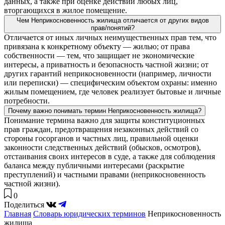
данных, а также при оценке действий любых лиц,
вторгающихся в жилое помещение.
Чем Неприкосновенность жилища отличается от других видов
прав/понятий?
Отличается от иных личных неимущественных прав тем, что
привязана к конкретному объекту — жилью; от права
собственности — тем, что защищает не экономические
интересы, а приватность и безопасность частной жизни; от
других гарантий неприкосновенности (например, личности
или переписки) — специфическим объектом охраны: именно
жилым помещением, где человек реализует бытовые и личные
потребности.
Почему важно понимать термин Неприкосновенность жилища?
Понимание термина важно для защиты конституционных
прав граждан, предотвращения незаконных действий со
стороны госорганов и частных лиц, правильной оценки
законности следственных действий (обысков, осмотров),
отстаивания своих интересов в суде, а также для соблюдения
баланса между публичными интересами (раскрытие
преступлений) и частными правами (неприкосновенность
частной жизни).
0
Поделиться
Главная
Словарь юридических терминов
Неприкосновенность
жилища