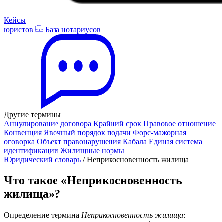
Кейсы
юристов
База нотариусов
Другие термины
Аннулирование договора
Крайний срок
Правовое отношение
Конвенция
Явочный порядок подачи
Форс‑мажорная
оговорка
Объект правонарушения
Кабала
Единая система
идентификации
Жилищные нормы
Юридический словарь
/
Неприкосновенность жилища
Что такое «Неприкосновенность
жилища»?
Определение термина
Неприкосновенность жилища
: