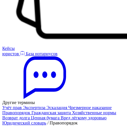
Кейсы
юристов
База нотариусов
Другие термины
Учёт прав
Экспертиза
Эскалация
Чрезмерное наказание
Правопорядок
Гражданская защита
Хозяйственные нормы
Возврат долга
Ценная бумага
Вред лёгкому здоровью
Юридический словарь
/
Правопорядок