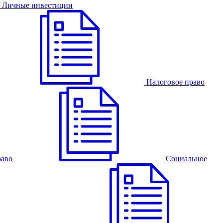
Личные инвестиции
Налоговое право
раво
Cоциальное