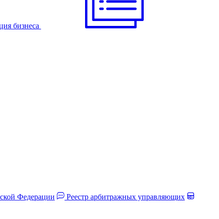
ция бизнеса
йской Федерации
Реестр арбитражных управляющих