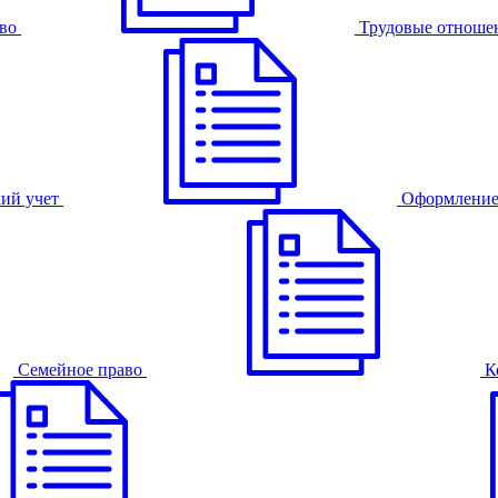
во
Трудовые отноше
ий учет
Оформление
Семейное право
К