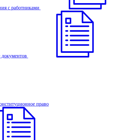
ния с работниками
 документов
онституционное право