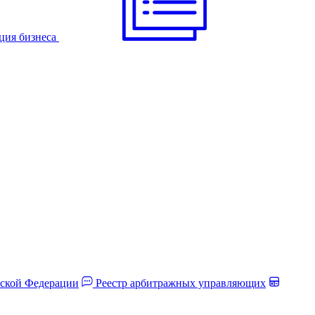
ция бизнеса
йской Федерации
Реестр арбитражных управляющих