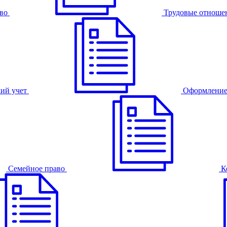
во
Трудовые отноше
ий учет
Оформление
Семейное право
К