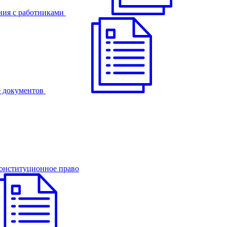
ния с работниками
 документов
онституционное право