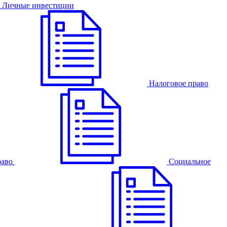
Личные инвестиции
Налоговое право
раво
Cоциальное