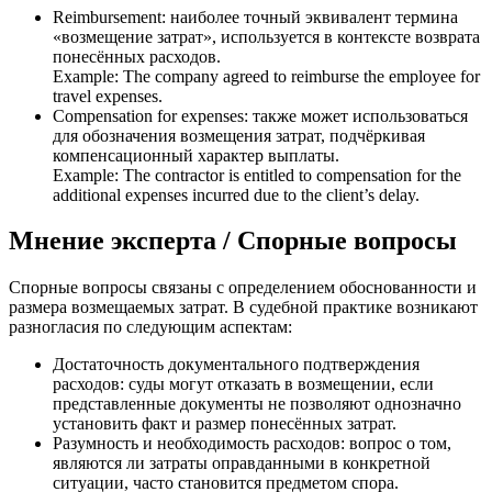
Reimbursement: наиболее точный эквивалент термина
«возмещение затрат», используется в контексте возврата
понесённых расходов.
Example: The company agreed to reimburse the employee for
travel expenses.
Compensation for expenses: также может использоваться
для обозначения возмещения затрат, подчёркивая
компенсационный характер выплаты.
Example: The contractor is entitled to compensation for the
additional expenses incurred due to the client’s delay.
Мнение эксперта / Спорные вопросы
Спорные вопросы связаны с определением обоснованности и
размера возмещаемых затрат. В судебной практике возникают
разногласия по следующим аспектам:
Достаточность документального подтверждения
расходов: суды могут отказать в возмещении, если
представленные документы не позволяют однозначно
установить факт и размер понесённых затрат.
Разумность и необходимость расходов: вопрос о том,
являются ли затраты оправданными в конкретной
ситуации, часто становится предметом спора.