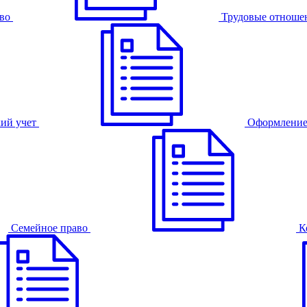
во
Трудовые отноше
ий учет
Оформление
Семейное право
К