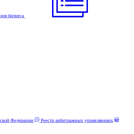
ция бизнеса
йской Федерации
Реестр арбитражных управляющих