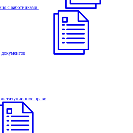
ния с работниками
 документов
онституционное право