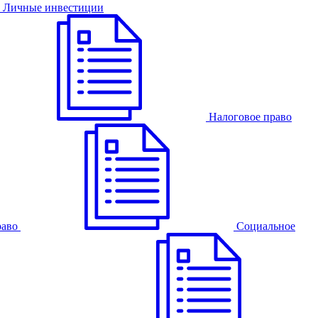
Личные инвестиции
Налоговое право
раво
Cоциальное