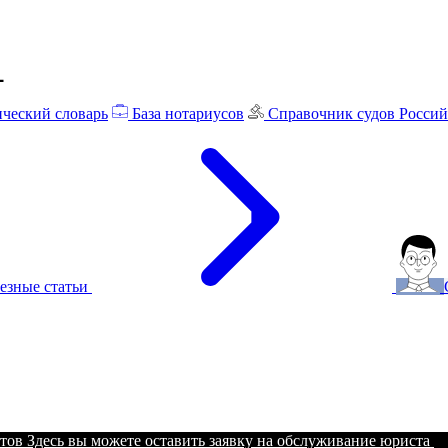
ческий словарь
База нотариусов
Справочник судов Росси
езные статьи
тов
Здесь вы можете оставить заявку на обслуживание юриста