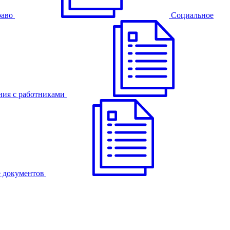
раво
Cоциальное
ния с работниками
 документов