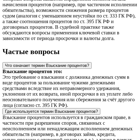
начисления процентов (например, при частичном исполнении
обязательства), возможности снижения размера процентов
судом (аналогия с уменьшением неустойки по ст. 333 ГК РФ),
а также соотношения процентов по ст. 395 ГК РФ и
договорных процентов. В судебной практике также
обсуждаются вопросы применения ключевой ставки в
зависимости от периода просрочки и валюты долга.
Частые вопросы
Что означает термин Взыскание процентов?
Взыскание процентов это:
Это требование о взыскании с должника денежных сумм в
виде процентов за пользование чужими денежными
средствами вследствие их неправомерного удержания,
уклонения от их возврата, иной просрочки в их уплате либо
неосновательного получения или сбережения за счёт другого
лица (согласно ст. 395 ГК РФ).
Где используется термин Взыскание процентов?
Взыскание процентов используется в гражданском праве, в
частности при разрешении споров, связанных с
неисполнением или ненадлежащим исполнением денежных
обязательств (например, в договорах займа, кредита,
купли‑продажи с отсрочкой оплаты и т. д.), а также в рамках