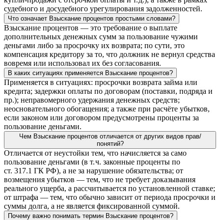
судебного и досудебного урегулирования задолженностей.
Что означает Взыскание процентов простыми словами?
Взыскание процентов — это требование о выплате
дополнительных денежных сумм за пользование чужими
деньгами либо за просрочку их возврата; по сути, это
компенсация кредитору за то, что должник не вернул средства
вовремя или использовал их без согласования.
В каких ситуациях применяется Взыскание процентов?
Применяется в ситуациях: просрочки возврата займа или
кредита; задержки оплаты по договорам (поставки, подряда и
пр.); неправомерного удержания денежных средств;
неосновательного обогащения; а также при расчёте убытков,
если законом или договором предусмотрены проценты за
пользование деньгами.
Чем Взыскание процентов отличается от других видов прав/
понятий?
Отличается от неустойки тем, что начисляется за само
пользование деньгами (в т. ч. законные проценты по
ст. 317.1 ГК РФ), а не за нарушение обязательства; от
возмещения убытков — тем, что не требует доказывания
реального ущерба, а рассчитывается по установленной ставке;
от штрафа — тем, что обычно зависит от периода просрочки и
суммы долга, а не является фиксированной суммой.
Почему важно понимать термин Взыскание процентов?