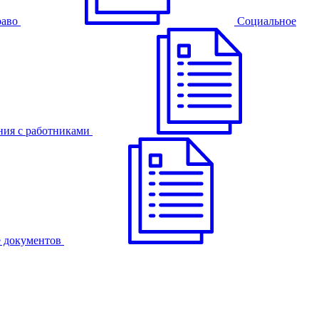
раво
Cоциальное
ния с работниками
 документов