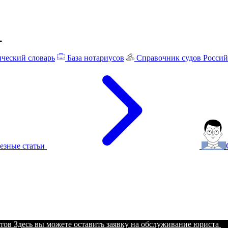
ческий словарь
База нотариусов
Справочник судов Росси
езные статьи
тов
Здесь вы можете оставить заявку на обслуживание юриста