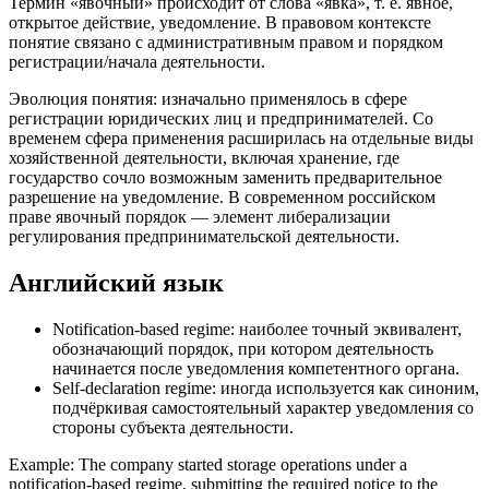
Термин «явочный» происходит от слова «явка», т. е. явное,
открытое действие, уведомление. В правовом контексте
понятие связано с административным правом и порядком
регистрации/начала деятельности.
Эволюция понятия: изначально применялось в сфере
регистрации юридических лиц и предпринимателей. Со
временем сфера применения расширилась на отдельные виды
хозяйственной деятельности, включая хранение, где
государство сочло возможным заменить предварительное
разрешение на уведомление. В современном российском
праве явочный порядок — элемент либерализации
регулирования предпринимательской деятельности.
Английский язык
Notification-based regime: наиболее точный эквивалент,
обозначающий порядок, при котором деятельность
начинается после уведомления компетентного органа.
Self-declaration regime: иногда используется как синоним,
подчёркивая самостоятельный характер уведомления со
стороны субъекта деятельности.
Example: The company started storage operations under a
notification-based regime, submitting the required notice to the