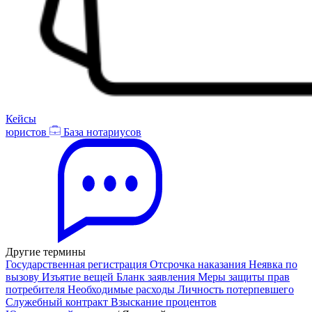
Кейсы
юристов
База нотариусов
Другие термины
Государственная регистрация
Отсрочка наказания
Неявка по
вызову
Изъятие вещей
Бланк заявления
Меры защиты прав
потребителя
Необходимые расходы
Личность потерпевшего
Служебный контракт
Взыскание процентов