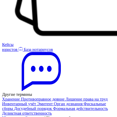
Кейсы
юристов
База нотариусов
Другие термины
Хранение
Противоправное деяние
Лишение права на труд
Инвентарный учёт
Эмитент
Орган дознания
Фискальные
сборы
Досудебный порядок
Формальная действительность
Деликтная ответственность