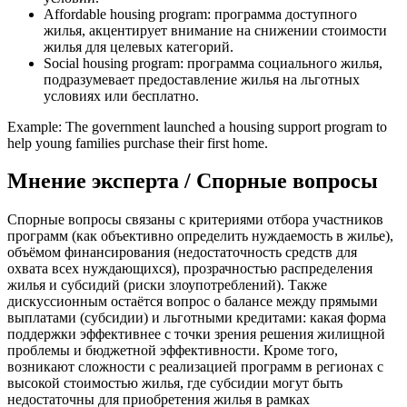
Affordable housing program: программа доступного
жилья, акцентирует внимание на снижении стоимости
жилья для целевых категорий.
Social housing program: программа социального жилья,
подразумевает предоставление жилья на льготных
условиях или бесплатно.
Example: The government launched a housing support program to
help young families purchase their first home.
Мнение эксперта / Спорные вопросы
Спорные вопросы связаны с критериями отбора участников
программ (как объективно определить нуждаемость в жилье),
объёмом финансирования (недостаточность средств для
охвата всех нуждающихся), прозрачностью распределения
жилья и субсидий (риски злоупотреблений). Также
дискуссионным остаётся вопрос о балансе между прямыми
выплатами (субсидии) и льготными кредитами: какая форма
поддержки эффективнее с точки зрения решения жилищной
проблемы и бюджетной эффективности. Кроме того,
возникают сложности с реализацией программ в регионах с
высокой стоимостью жилья, где субсидии могут быть
недостаточны для приобретения жилья в рамках