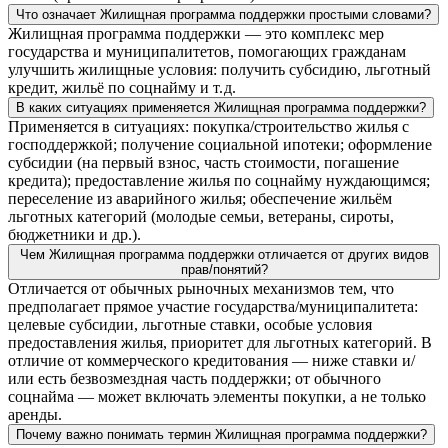
Что означает Жилищная программа поддержки простыми словами?
Жилищная программа поддержки — это комплекс мер
государства и муниципалитетов, помогающих гражданам
улучшить жилищные условия: получить субсидию, льготный
кредит, жильё по соцнайму и т. д.
В каких ситуациях применяется Жилищная программа поддержки?
Применяется в ситуациях: покупка/строительство жилья с
господдержкой; получение социальной ипотеки; оформление
субсидии (на первый взнос, часть стоимости, погашение
кредита); предоставление жилья по соцнайму нуждающимся;
переселение из аварийного жилья; обеспечение жильём
льготных категорий (молодые семьи, ветераны, сироты,
бюджетники и др.).
Чем Жилищная программа поддержки отличается от других видов
прав/понятий?
Отличается от обычных рыночных механизмов тем, что
предполагает прямое участие государства/муниципалитета:
целевые субсидии, льготные ставки, особые условия
предоставления жилья, приоритет для льготных категорий. В
отличие от коммерческого кредитования — ниже ставки и/
или есть безвозмездная часть поддержки; от обычного
соцнайма — может включать элементы покупки, а не только
аренды.
Почему важно понимать термин Жилищная программа поддержки?