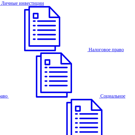
Личные инвестиции
Налоговое право
раво
Cоциальное