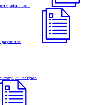
ния с работниками
 документов
онституционное право