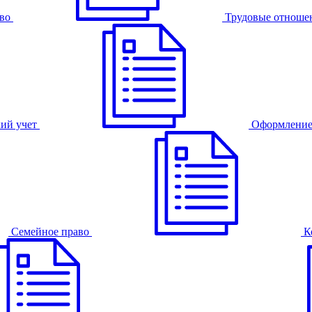
во
Трудовые отноше
ий учет
Оформление
Семейное право
К