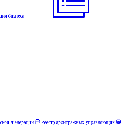
ция бизнеса
йской Федерации
Реестр арбитражных управляющих