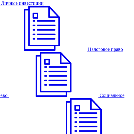
Личные инвестиции
Налоговое право
раво
Cоциальное