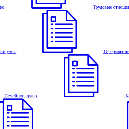
во
Трудовые отноше
ий учет
Оформление
Семейное право
К