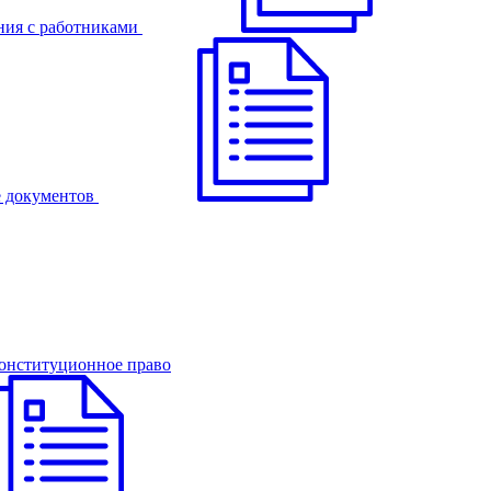
ния с работниками
 документов
онституционное право