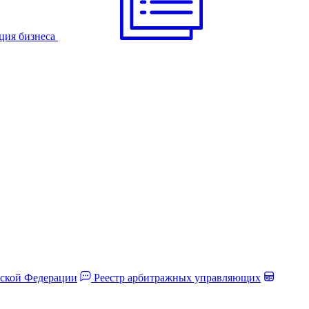
ция бизнеса
йской Федерации
Реестр арбитражных управляющих