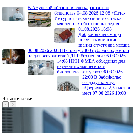
В Амурской области ввели карантин по
бешенству
04.08.2026 12:08
«Ялта-
Интурист» исключили из списка
выявленных объектов наследия
01.08.2026 16:08
Добровольцы смогут
получать воинские
звания спустя два месяца
06.08.2026 20:08
Выплату 7300 рублей сохранили
не для всех жителей ДНР без пенсии
05.08.2026
14:08
НИИ ФМБА объединят для
изучения химических и
биологических угроз
06.08.2026
22:08
В Забайкалье
создадут кампус
«Даурия» на 2,5 тысячи
мест
07.08.2026 10:08
Читайте также