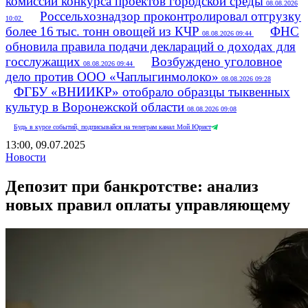
комиссии конкурса проектов городской среды
08.08.2026
Россельхознадзор проконтролировал отгрузку
10:02
более 16 тыс. тонн овощей из КЧР
ФНС
08.08.2026 09:44
обновила правила подачи деклараций о доходах для
госслужащих
Возбуждено уголовное
08.08.2026 09:44
дело против ООО «Чаплыгинмолоко»
08.08.2026 09:28
ФГБУ «ВНИИКР» отобрало образцы тыквенных
культур в Воронежской области
08.08.2026 09:08
Будь в курсе событий, подписывайся на телеграм канал Мой Юрист
13:00, 09.07.2025
Новости
Депозит при банкротстве: анализ
новых правил оплаты управляющему