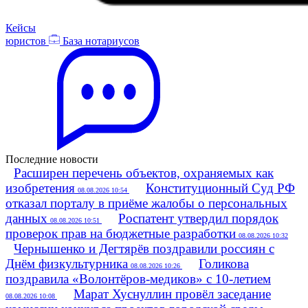
Кейсы
юристов
База нотариусов
Последние новости
Расширен перечень объектов, охраняемых как
изобретения
Конституционный Суд РФ
08.08.2026 10:54
отказал порталу в приёме жалобы о персональных
данных
Роспатент утвердил порядок
08.08.2026 10:51
проверок прав на бюджетные разработки
08.08.2026 10:32
Чернышенко и Дегтярёв поздравили россиян с
Днём физкультурника
Голикова
08.08.2026 10:26
поздравила «Волонтёров‑медиков» с 10‑летием
Марат Хуснуллин провёл заседание
08.08.2026 10:08