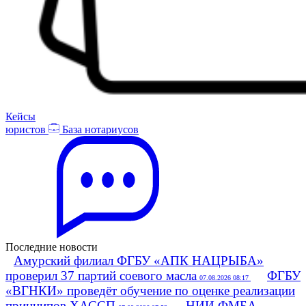
Кейсы
юристов
База нотариусов
Последние новости
Амурский филиал ФГБУ «АПК НАЦРЫБА»
проверил 37 партий соевого масла
ФГБУ
07.08.2026 08:17
«ВГНКИ» проведёт обучение по оценке реализации
принципов ХАССП
НИИ ФМБА