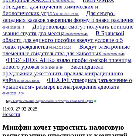
07.08.2026 07:53
объединят для изучения химических и
биологических угроз
Для северо-
06.08.2026 22:00
западных казаков закрепили форму и знаки различия
Добровольцы смогут получать воинские
06.08.2026 21:15
звания спустя два месяца
В Брянской
06.08.2026 20:46
области для единого пособия введут условие о 5
годах гражданства
Введут электронные
06.08.2026 20:20
племенные свидетельства для животных
06.08.2026 18:46
ФГБУ «ЦОК АПК» взяло пробы омской пшеницы
нового урожая
Законодатели
06.08.2026 18:39
предложили ужесточить правила миграционного
учёта
ФПА РФ утвердила разъяснение о
06.08.2026 18:20
«рыночном» размере вознаграждения адвоката
06.08.2026 17:54
Будь в курсе событий, подписывайся на телеграм канал Мой Юрист
11:00, 27.02.2025
Новости
Минфин хочет упростить налоговую
регистрацию иностранных компаний