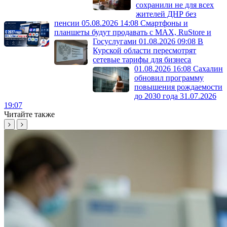
сохранили не для всех
жителей ДНР без
пенсии
05.08.2026 14:08
Смартфоны и
планшеты будут продавать с MAX, RuStore и
Госуслугами
01.08.2026 09:08
В
Курской области пересмотрят
сетевые тарифы для бизнеса
01.08.2026 16:08
Сахалин
обновил программу
повышения рождаемости
до 2030 года
31.07.2026
19:07
Читайте также