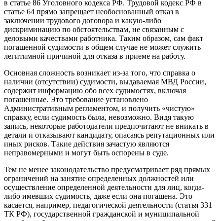
в статье 86 Уголовного кодекса РФ. Трудовой кодекс РФ в
статье 64 прямо запрещает необоснованный отказ в
заключении трудового договора и какую-либо
дискриминацию по обстоятельствам, не связанным с
деловыми качествами работника. Таким образом, сам факт
погашенной судимости в общем случае не может служить
легитимной причиной для отказа в приеме на работу.
Основная сложность возникает из-за того, что справка о
наличии (отсутствии) судимости, выдаваемая МВД России,
содержит информацию обо всех судимостях, включая
погашенные. Это требование установлено
Административным регламентом, и получить «чистую»
справку, если судимость была, невозможно. Видя такую
запись, некоторые работодатели предпочитают не вникать в
детали и отказывают кандидату, опасаясь репутационных или
иных рисков. Такие действия зачастую являются
неправомерными и могут быть оспорены в суде.
Тем не менее законодательство предусматривает ряд прямых
ограничений на занятие определенных должностей или
осуществление определенной деятельности для лиц, когда-
либо имевших судимость, даже если она погашена. Это
касается, например, педагогической деятельности (статья 331
ТК РФ), государственной гражданской и муниципальной