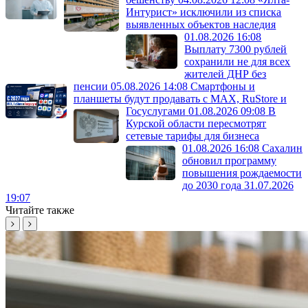
Интурист» исключили из списка
выявленных объектов наследия
01.08.2026 16:08
Выплату 7300 рублей
сохранили не для всех
жителей ДНР без
пенсии
05.08.2026 14:08
Смартфоны и
планшеты будут продавать с MAX, RuStore и
Госуслугами
01.08.2026 09:08
В
Курской области пересмотрят
сетевые тарифы для бизнеса
01.08.2026 16:08
Сахалин
обновил программу
повышения рождаемости
до 2030 года
31.07.2026
19:07
Читайте также