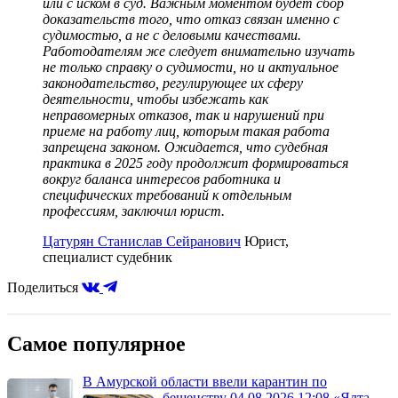
или с иском в суд. Важным моментом будет сбор
доказательств того, что отказ связан именно с
судимостью, а не с деловыми качествами.
Работодателям же следует внимательно изучать
не только справку о судимости, но и актуальное
законодательство, регулирующее их сферу
деятельности, чтобы избежать как
неправомерных отказов, так и нарушений при
приеме на работу лиц, которым такая работа
запрещена законом. Ожидается, что судебная
практика в 2025 году продолжит формироваться
вокруг баланса интересов работника и
специфических требований к отдельным
профессиям, заключил юрист.
Цатурян Станислав Сейранович
Юрист,
специалист судебник
Поделиться
Самое популярное
В Амурской области ввели карантин по
бешенству
04.08.2026 12:08
«Ялта-