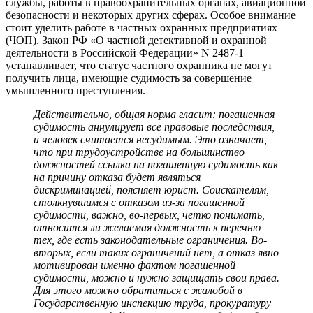
службы, работы в правоохранительных органах, авиационной
безопасности и некоторых других сферах. Особое внимание
стоит уделить работе в частных охранных предприятиях
(ЧОП). Закон РФ «О частной детективной и охранной
деятельности в Российской Федерации» N 2487-1
устанавливает, что статус частного охранника не могут
получить лица, имеющие судимость за совершение
умышленного преступления.
Действительно, общая норма гласит: погашенная
судимость аннулирует все правовые последствия,
и человек считается несудимым. Это означает,
что при трудоустройстве на большинство
должностей ссылка на погашенную судимость как
на причину отказа будет являться
дискриминацией, поясняет юрист. Соискателям,
столкнувшимся с отказом из-за погашенной
судимости, важно, во-первых, четко понимать,
относится ли желаемая должность к перечню
тех, где есть законодательные ограничения. Во-
вторых, если таких ограничений нет, а отказ явно
мотивирован именно фактом погашенной
судимости, можно и нужно защищать свои права.
Для этого можно обратиться с жалобой в
Государственную инспекцию труда, прокуратуру