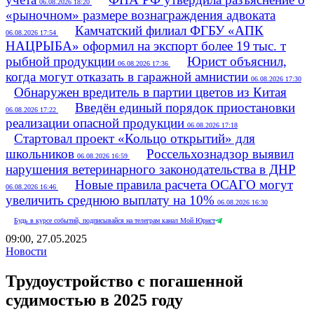
06.08.2026 18:20
«рыночном» размере вознаграждения адвоката
Камчатский филиал ФГБУ «АПК
06.08.2026 17:54
НАЦРЫБА» оформил на экспорт более 19 тыс. т
рыбной продукции
Юрист объяснил,
06.08.2026 17:36
когда могут отказать в гаражной амнистии
06.08.2026 17:30
Обнаружен вредитель в партии цветов из Китая
Введён единый порядок приостановки
06.08.2026 17:22
реализации опасной продукции
06.08.2026 17:18
Стартовал проект «Кольцо открытий» для
школьников
Россельхознадзор выявил
06.08.2026 16:59
нарушения ветеринарного законодательства в ДНР
Новые правила расчета ОСАГО могут
06.08.2026 16:46
увеличить среднюю выплату на 10%
06.08.2026 16:30
Будь в курсе событий, подписывайся на телеграм канал Мой Юрист
09:00, 27.05.2025
Новости
Трудоустройство с погашенной
судимостью в 2025 году