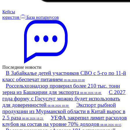
Кейсы
юристов
База нотариусов
Последние новости
В Забайкалье детей участников СВО с 5-го по 11-й
класс обеспечат питанием
09.08.2026 03:00
Россельхознадзор проверил более 210 тыс. тонн
зерна из Башкирии для экспорта
С 2027
08.08.2026 18:49
года форму с Госуслуг можно будет использовать
для доверенностей
Экспорт рыбной
08.08.2026 18:39
продукции из Мурманской области в Китай вырос в
2,5 раза
УЕФА закрепил лимит расходов
08.08.2026 18:23
клубов на состав на уровне 70% доходов
08.08.2026 18:15