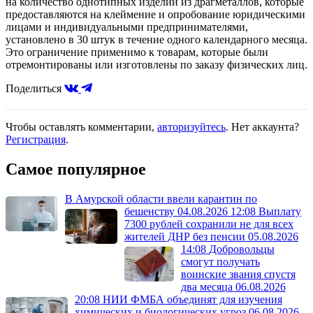
на количество однотипных изделий из драгметаллов, которые
предоставляются на клеймение и опробование юридическими
лицами и индивидуальными предпринимателями,
установлено в 30 штук в течение одного календарного месяца.
Это ограничение применимо к товарам, которые были
отремонтированы или изготовлены по заказу физических лиц.
Поделиться
Чтобы оставлять комментарии,
авторизуйтесь
. Нет аккаунта?
Регистрация
.
Самое популярное
В Амурской области ввели карантин по
бешенству
04.08.2026 12:08
Выплату
7300 рублей сохранили не для всех
жителей ДНР без пенсии
05.08.2026
14:08
Добровольцы
смогут получать
воинские звания спустя
два месяца
06.08.2026
20:08
НИИ ФМБА объединят для изучения
химических и биологических угроз
06.08.2026