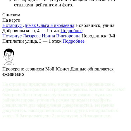
отзывами, рейтингом и фото.
Списком
На карте
Нотариус Димак Ольга Николаевна
Новодвинск, улица
Добровольского, 4 — 1 этаж
Подробнее
Нотариус Лазарева Ирина Викторовна
Новодвинск, 3-й
Пятилетки улица, 3 — 1 этаж
Подробнее
Проверено сервисом Мой Юрист
Данные обновляются
ежедневно
На странице представлены нотариусы в Новодвинске с
адресами, телефонами и графиком работы. Каталог помогает
быстро найти нотариальную контору рядом с нужным
районом города, уточнить режим приема и подобрать
специалиста для оформления доверенностей, заверения
документов, наследственных дел и других нотариальных
услуг. В базе размещено 2 нотариусов в Новодвинске.