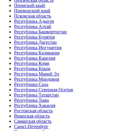
Пензенская область
Пермский край
Приморский край
Псковская область
Республика Адыгея
Республика Алтай
Республика Башкортостан
Республика Бурятия
Республика Дагестан
Республика Ингушетия
Республика Калмыкия
Республика Карелия
Республика Коми
Республика Крым
Республика Марий Эл
Республика Мордовия
Республика Саха
Республика Северная Осетия
Республика Татарстан
Республика Тыва
Республика Хакасия
Ростовская область
Рязанская область
Самарская область
Санкт-Петербург