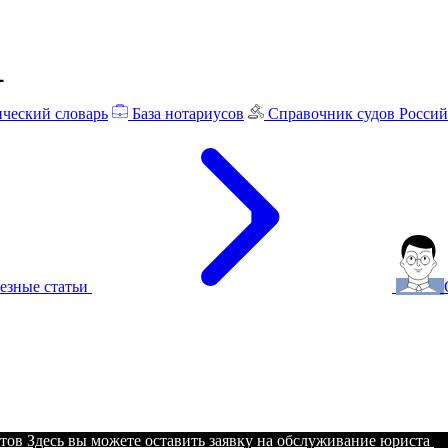
ческий словарь
База нотариусов
Справочник судов Росси
езные статьи
тов
Здесь вы можете оставить заявку на обслуживание юриста