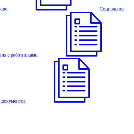
раво
Cоциальное
ния с работниками
 документов