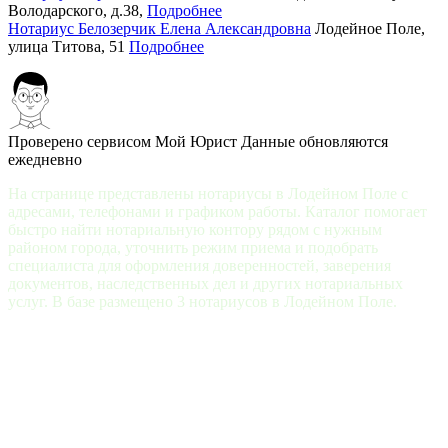
Володарского, д.38,
Подробнее
Нотариус Белозерчик Елена Александровна
Лодейное Поле,
улица Титова, 51
Подробнее
Проверено сервисом Мой Юрист
Данные обновляются
ежедневно
На странице представлены нотариусы в Лодейном Поле с
адресами, телефонами и графиком работы. Каталог помогает
быстро найти нотариальную контору рядом с нужным
районом города, уточнить режим приема и подобрать
специалиста для оформления доверенностей, заверения
документов, наследственных дел и других нотариальных
услуг. В базе размещено 3 нотариусов в Лодейном Поле.