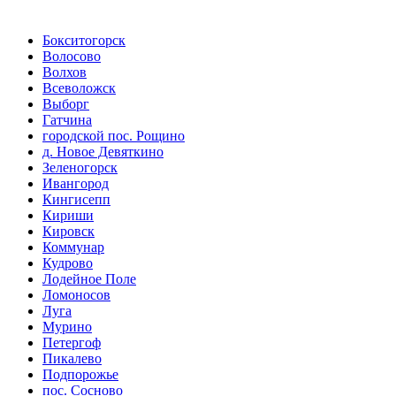
Бокситогорск
Волосово
Волхов
Всеволожск
Выборг
Гатчина
городской пос. Рощино
д. Новое Девяткино
Зеленогорск
Ивангород
Кингисепп
Кириши
Кировск
Коммунар
Кудрово
Лодейное Поле
Ломоносов
Луга
Мурино
Петергоф
Пикалево
Подпорожье
пос. Сосново