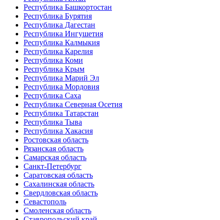
Республика Башкортостан
Республика Бурятия
Республика Дагестан
Республика Ингушетия
Республика Калмыкия
Республика Карелия
Республика Коми
Республика Крым
Республика Марий Эл
Республика Мордовия
Республика Саха
Республика Северная Осетия
Республика Татарстан
Республика Тыва
Республика Хакасия
Ростовская область
Рязанская область
Самарская область
Санкт-Петербург
Саратовская область
Сахалинская область
Свердловская область
Севастополь
Смоленская область
Ставропольский край