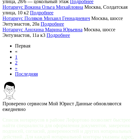
улица, 28/6 — цокольный этаж
Подробнее
Нотариус Вокина Ольга Михайловна
Москва, Солдатская
улица, 10 к2
Подробнее
Нотариус Поляков Михаил Геннадиевич
Москва, шоссе
Энтузиастов, 20а
Подробнее
Нотариус Анохина Марина Юрьевна
Москва, шоссе
Энтузиастов, 11а к3
Подробнее
Первая
«
1
2
»
Последняя
Проверено сервисом Мой Юрист
Данные обновляются
ежедневно
Список нотариусов в районе Лефортово позволяет быстрее
найти специалиста для оформления документов, заверения
подписей, согласий, доверенностей и других нотариальных
действий. Для каждой нотариальной конторы указаны адрес,