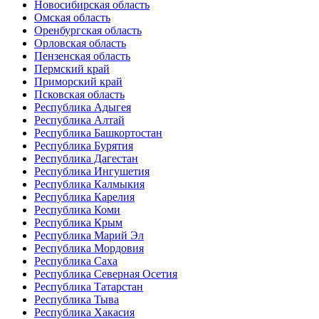
Новосибирская область
Омская область
Оренбургская область
Орловская область
Пензенская область
Пермский край
Приморский край
Псковская область
Республика Адыгея
Республика Алтай
Республика Башкортостан
Республика Бурятия
Республика Дагестан
Республика Ингушетия
Республика Калмыкия
Республика Карелия
Республика Коми
Республика Крым
Республика Марий Эл
Республика Мордовия
Республика Саха
Республика Северная Осетия
Республика Татарстан
Республика Тыва
Республика Хакасия