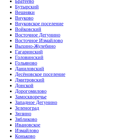
Братеево
Бутырский
Вешняки
Внуково
Внуковское поселение
Войковский
Восточное Дегунино
Восточное Измайлово
Выхино-Жулебино
Гагаринский
Головинский
Гольяново
Даниловский
Десёновское поселение
Дмитровский
Донской
Дорогомилово
Замоскворечье
Западное Дегунино
Зеленоград
Зюзино
Зябликово
Ивановское
Измайлово
Коньково