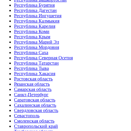
Республика Бурятия
Республика Дагестан
Республика Ингушетия
Республика Калмыкия
Республика Карелия
Республика Коми
Республика Крым
Республика Марий Эл
Республика Мордовия
Республика Саха
Республика Северная Осетия
Республика Татарстан
Республика Тыва
Республика Хакасия
Ростовская область
Рязанская область
Самарская область
Санкт-Петербург
Саратовская область
Сахалинская область
Свердловская область
Севастополь
Смоленская область
Ставропольский край