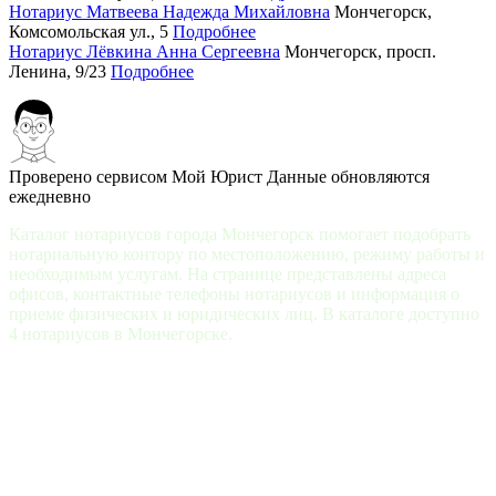
Нотариус Матвеева Надежда Михайловна
Мончегорск,
Комсомольская ул., 5
Подробнее
Нотариус Лёвкина Анна Сергеевна
Мончегорск, просп.
Ленина, 9/23
Подробнее
Проверено сервисом Мой Юрист
Данные обновляются
ежедневно
Каталог нотариусов города Мончегорск помогает подобрать
нотариальную контору по местоположению, режиму работы и
необходимым услугам. На странице представлены адреса
офисов, контактные телефоны нотариусов и информация о
приеме физических и юридических лиц. В каталоге доступно
4 нотариусов в Мончегорске.