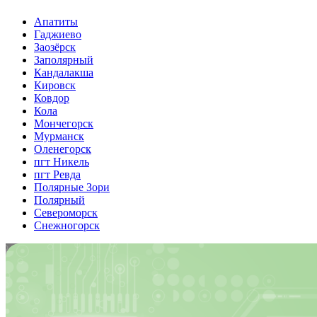
Апатиты
Гаджиево
Заозёрск
Заполярный
Кандалакша
Кировск
Ковдор
Кола
Мончегорск
Мурманск
Оленегорск
пгт Никель
пгт Ревда
Полярные Зори
Полярный
Североморск
Снежногорск