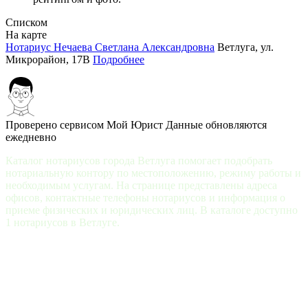
Списком
На карте
Нотариус Нечаева Светлана Александровна
Ветлуга, ул.
Микрорайон, 17В
Подробнее
Проверено сервисом Мой Юрист
Данные обновляются
ежедневно
Каталог нотариусов города Ветлуга помогает подобрать
нотариальную контору по местоположению, режиму работы и
необходимым услугам. На странице представлены адреса
офисов, контактные телефоны нотариусов и информация о
приеме физических и юридических лиц. В каталоге доступно
1 нотариусов в Ветлуге.