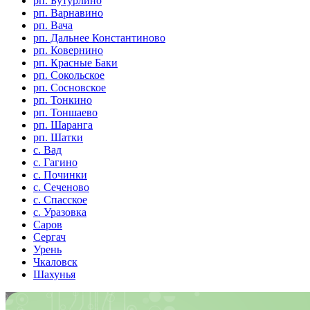
рп. Бутурлино
рп. Варнавино
рп. Вача
рп. Дальнее Константиново
рп. Ковернино
рп. Красные Баки
рп. Сокольское
рп. Сосновское
рп. Тонкино
рп. Тоншаево
рп. Шаранга
рп. Шатки
с. Вад
с. Гагино
с. Починки
с. Сеченово
с. Спасское
с. Уразовка
Саров
Сергач
Урень
Чкаловск
Шахунья