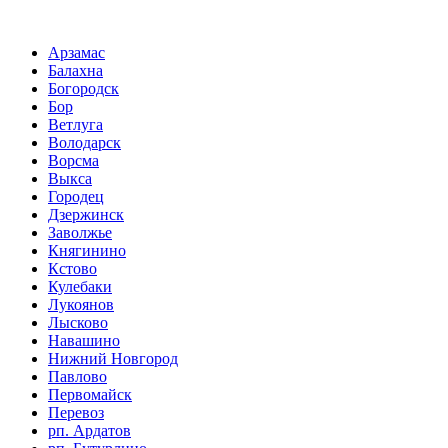
Арзамас
Балахна
Богородск
Бор
Ветлуга
Володарск
Ворсма
Выкса
Городец
Дзержинск
Заволжье
Княгинино
Кстово
Кулебаки
Лукоянов
Лысково
Навашино
Нижний Новгород
Павлово
Первомайск
Перевоз
рп. Ардатов