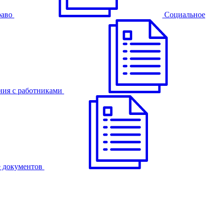
раво
Cоциальное
ния с работниками
 документов