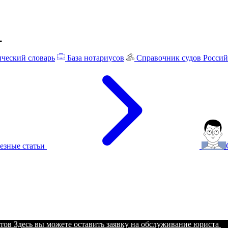
ческий словарь
База нотариусов
Справочник судов Росси
езные статьи
тов
Здесь вы можете оставить заявку на обслуживание юриста