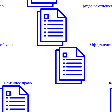
во
Трудовые отноше
ий учет
Оформление
Семейное право
К