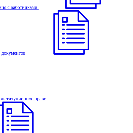
ния с работниками
 документов
онституционное право