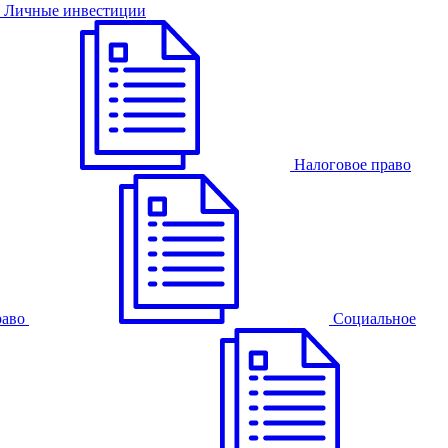
Личные инвестиции
Налоговое право
раво
Cоциальное