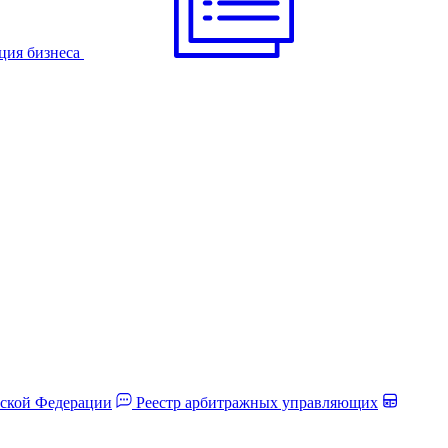
ция бизнеса
йской Федерации
Реестр арбитражных управляющих