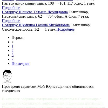
Интернациональная улица, 108 — 101, 117 офис; 1 этаж
Подробнее
Нотариус Шашева Татьяна Леонидовна
Сыктывкар,
Первомайская улица, 62 — 704 офис; А блок; 7 этаж
Подробнее
Нотариус Шумкина Галина Михайловна
Сыктывкар,
Сысольское шоссе, 1/2 — 1 этаж
Подробнее
Первая
«
1
2
3
»
Последняя
Проверено сервисом Мой Юрист
Данные обновляются
ежедневно
В каталоге собраны нотариальные конторы в Сыктывкаре с
актуальной контактной информацией и данными для записи.
Пользователи могут посмотреть адрес нотариуса, телефон для