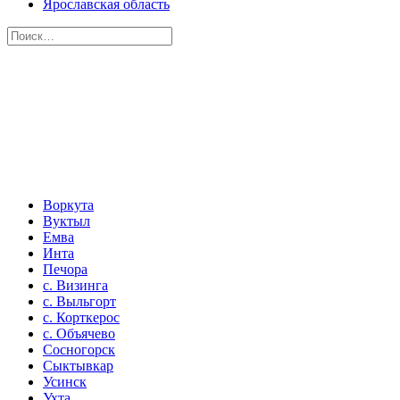
Ярославская область
Воркута
Вуктыл
Емва
Инта
Печора
с. Визинга
с. Выльгорт
с. Корткерос
с. Объячево
Сосногорск
Сыктывкар
Усинск
Ухта