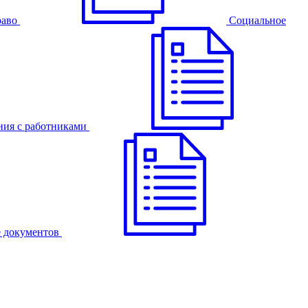
раво
Cоциальное
ния с работниками
 документов