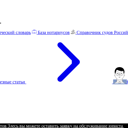
ческий словарь
База нотариусов
Справочник судов Росси
езные статьи
тов
Здесь вы можете оставить заявку на обслуживание юриста