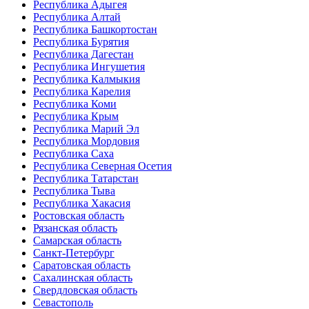
Республика Адыгея
Республика Алтай
Республика Башкортостан
Республика Бурятия
Республика Дагестан
Республика Ингушетия
Республика Калмыкия
Республика Карелия
Республика Коми
Республика Крым
Республика Марий Эл
Республика Мордовия
Республика Саха
Республика Северная Осетия
Республика Татарстан
Республика Тыва
Республика Хакасия
Ростовская область
Рязанская область
Самарская область
Санкт-Петербург
Саратовская область
Сахалинская область
Свердловская область
Севастополь