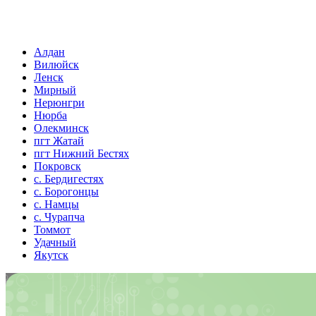
Алдан
Вилюйск
Ленск
Мирный
Нерюнгри
Нюрба
Олекминск
пгт Жатай
пгт Нижний Бестях
Покровск
с. Бердигестях
с. Борогонцы
с. Намцы
с. Чурапча
Томмот
Удачный
Якутск