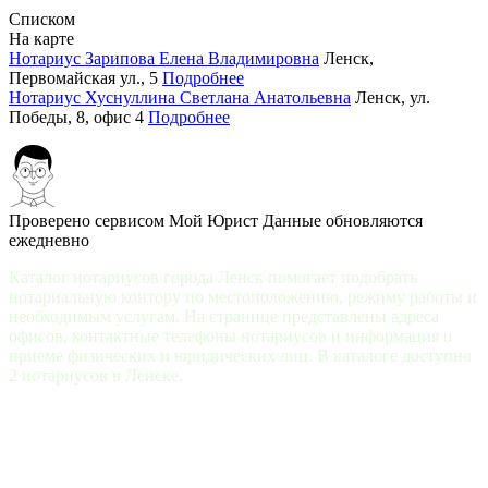
Списком
На карте
Нотариус Зарипова Елена Владимировна
Ленск,
Первомайская ул., 5
Подробнее
Нотариус Хуснуллина Светлана Анатольевна
Ленск, ул.
Победы, 8, офис 4
Подробнее
Проверено сервисом Мой Юрист
Данные обновляются
ежедневно
Каталог нотариусов города Ленск помогает подобрать
нотариальную контору по местоположению, режиму работы и
необходимым услугам. На странице представлены адреса
офисов, контактные телефоны нотариусов и информация о
приеме физических и юридических лиц. В каталоге доступно
2 нотариусов в Ленске.