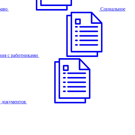
раво
Cоциальное
ния с работниками
 документов