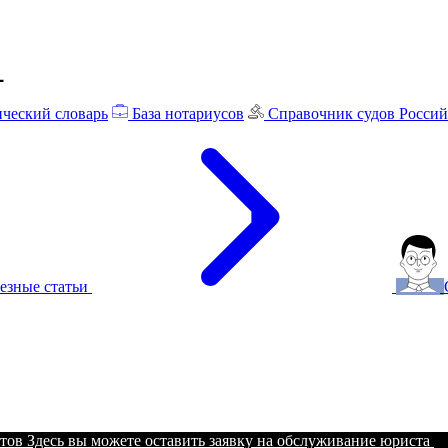
ческий словарь
База нотариусов
Справочник судов Росси
езные статьи
тов
Здесь вы можете оставить заявку на обслуживание юриста