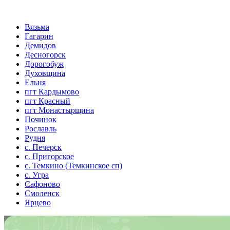
Вязьма
Гагарин
Демидов
Десногорск
Дорогобуж
Духовщина
Ельня
пгт Кардымово
пгт Красный
пгт Монастырщина
Починок
Рославль
Рудня
с. Печерск
с. Пригорское
с. Темкино (Темкинское сп)
с. Угра
Сафоново
Смоленск
Ярцево