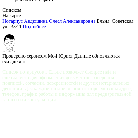
Списком
На карте
Нотариус Авдюшина Олеся Александровна
Ельня, Советская
ул., 38/11
Подробнее
Проверено сервисом Мой Юрист
Данные обновляются
ежедневно
Список нотариусов в Ельне позволяет быстрее найти
специалиста для оформления документов, заверения
подписей, согласий, доверенностей и других нотариальных
действий. Для каждой нотариальной конторы указаны адрес,
телефон, график работы и информация для предварительной
записи или консультации.