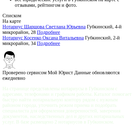
отзывами, рейтингом и фото.
Списком
На карте
Нотариус Шаршова Светлана Юрьевна
Губкинский, 4-й
микрорайон, 28
Подробнее
Нотариус Косенко Оксана Витальевна
Губкинский, 2-й
микрорайон, 34
Подробнее
Проверено сервисом Мой Юрист
Данные обновляются
ежедневно
На странице представлены нотариусы в Губкинском с
адресами, телефонами и графиком работы. Каталог помогает
быстро найти нотариальную контору рядом с нужным
районом города, уточнить режим приема и подобрать
специалиста для оформления доверенностей, заверения
документов, наследственных дел и других нотариальных
услуг. В базе размещено 2 нотариусов в Губкинском.