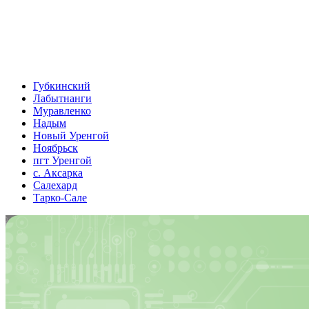
Губкинский
Лабытнанги
Муравленко
Надым
Новый Уренгой
Ноябрьск
пгт Уренгой
с. Аксарка
Салехард
Тарко-Сале