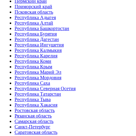
Пермский край
Приморский край
Псковская область
Республика Адыгея
Республика Алтай
Республика Башкортостан
Республика Бурятия
Республика Дагестан
Республика Ингушетия
Республика Калмыкия
Республика Карелия
Республика Коми
Республика Крым
Республика Марий Эл
Республика Мордовия
Республика Саха
Республика Северная Осетия
Республика Татарстан
Республика Тыва
Республика Хакасия
Ростовская область
Рязанская область
Самарская область
Санкт-Петербург
Саратовская область